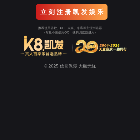
立 刻 注 册 凯 发 娱 乐
推荐使用谷歌、UC、火狐、夸客等主流浏览器
（尽量不要使用QQ、搜狗浏览器进入）
© 2025 信誉保障 大额无忧