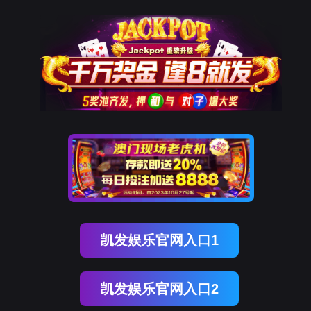
凯发娱乐官网入口1
凯发娱乐官网入口2