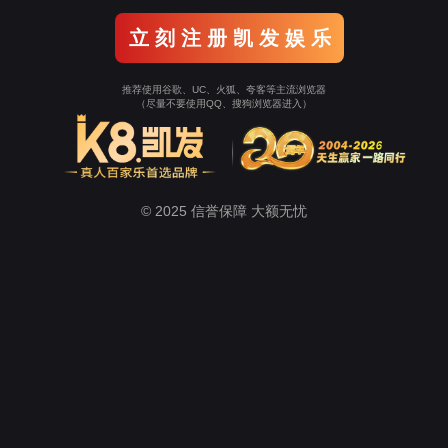
立 刻 注 册 凯 发 娱 乐
推荐使用谷歌、UC、火狐、夸客等主流浏览器
（尽量不要使用QQ、搜狗浏览器进入）
© 2025 信誉保障 大额无忧