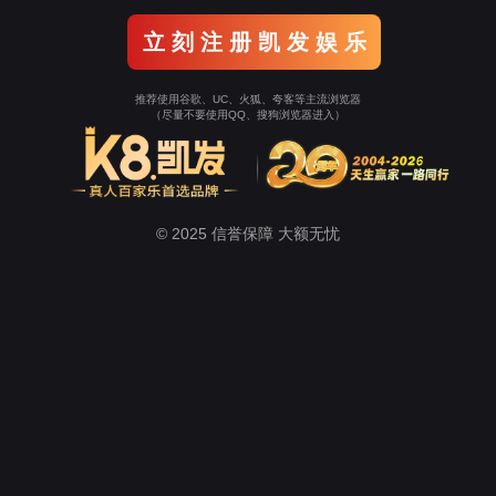
立 刻 注 册 凯 发 娱 乐
推荐使用谷歌、UC、火狐、夸客等主流浏览器
（尽量不要使用QQ、搜狗浏览器进入）
© 2025 信誉保障 大额无忧